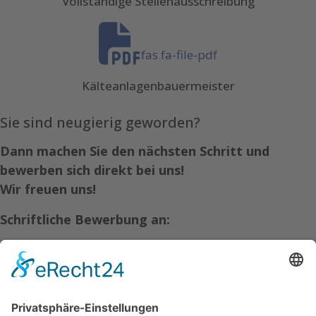
Vollständige Stellenausschreibung
fas fa-file-pdf
Kälteanlagenbauermeister
Sie sind neugierig geworden?
Dann machen Sie den nächsten Schritt und
bewerben sich direkt bei uns!
Wir freuen uns!
Schriftliche Bewerbung an:
Nibberich Agrar- und Kältetechnik GmbH
Lingener Straße 9
49584 Fürstenau